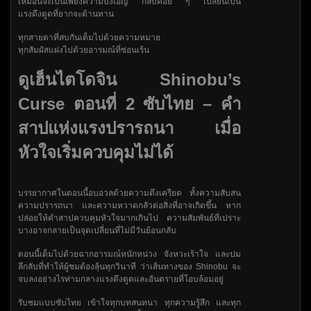
เหมือนจะเป็นเพียงความบังเอิญ กลับค่อย ๆ เปลี่ยนเป็น
แรงดึงดูดที่ยากจะต้านทาน
ทุกสายตาที่สบกันเต็มไปด้วยความหมาย
ทุกสัมผัสแฝงไปด้วยอารมณ์ที่ซ่อนเร้น
ดูเฮ็นไตโดจิน Shinobu’s
Curse ตอนที่ 2 ซับไทย – คำ
สาปแห่งแรงปรารถนา เมื่อ
หัวใจเริ่มควบคุมไม่ได้
บรรยากาศในตอนนี้อบอวลด้วยความตึงเครียด ทั้งความสับสน
ความปรารถนา และความหวาดกลัวต่อสิ่งที่อาจเกิดขึ้น หาก
ปล่อยให้คำสาปควบคุมหัวใจมากเกินไป ความสัมพันธ์ที่เปราะ
บางอาจกลายเป็นจุดเปลี่ยนที่ไม่มีวันย้อนกลับ
ตอนนี้เต็มไปด้วยฉากอารมณ์หนักหน่วง จังหวะเร้าใจ และปม
ลึกลับที่ทำให้ผู้ชมต้องลุ้นทุกวินาที ว่าเส้นทางของ Shinobu จะ
จบลงอย่างไรท่ามกลางแรงดึงดูดและอันตรายที่โอบล้อมอยู่
รับชมแบบซับไทย เข้าใจทุกบทสนทนา ทุกความรู้สึก และทุก