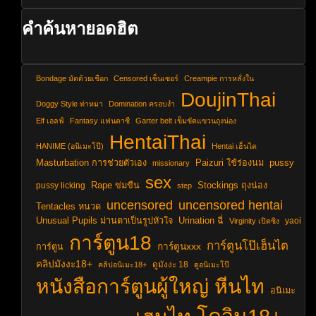
คำค้นหายอดฮิต
Bondage มัดด้วยเชือก
Censored เซ็นเซอร์
Creampie การหลั่งใน
DoujinThai
Doggy Style ท่าหมา
Domination ครอบงำ
Elf เอลฟ์
Fantasy แฟนตาซี
Garter belt เข็มขัดแขวนถุงน่อง
HentaiThai
HANIME (อนิเมะโป๊)
Hentai เฮ็นไต
Masturbation การช่วยตัวเอง
Paizuri ใช้ร่องนม
pussy
missionary
sex
pussy licking
Rape ข่มขืน
Stockings ถุงน่อง
step
uncensored hentai
uncensored
Tentacles หนวด
Unusual Pupils ม่านตาเป็นรูปหัวใจ
Urination ฉี่
yaoi
Virginity เปิดซิง
การ์ตูน18
การ์ตูนโป๊เฮ็นไต
การ์ตูนxxx
การ์ตูน
คลิปมังงะ18+
ดูมังงะ 18
คลิปอนิเมะ18+
ดูอนิเมะโป๊
หนังสือการ์ตูนผู้ใหญ่
หีนไท
อนิเมะ