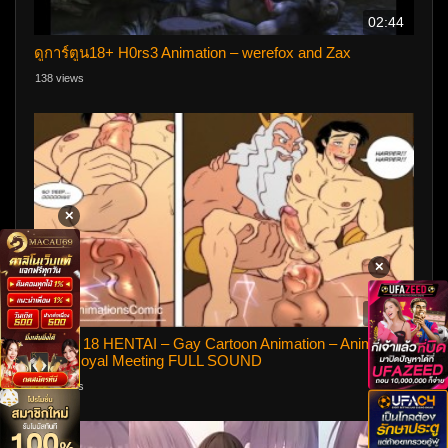
02:44
ดูการ์ตูน18+ H0rs3 Animation – werefox and Zax
138 views
✕
✕
10:03
การ์ตูน 18 HENTAI – Gay Cartoon Animation – Anime Yaoi
Hard Royal Meeting FULL SOUND
446 views