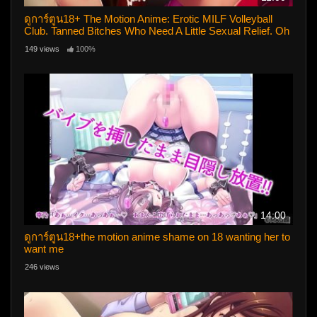
ดูการ์ตูน18+ The Motion Anime: Erotic MILF Volleyball
Club. Tanned Bitches Who Need A Little Sexual Relief. Oh
YES!
149 views
100%
14:00
ดูการ์ตูน18+the motion anime shame on 18 wanting her to
want me
246 views