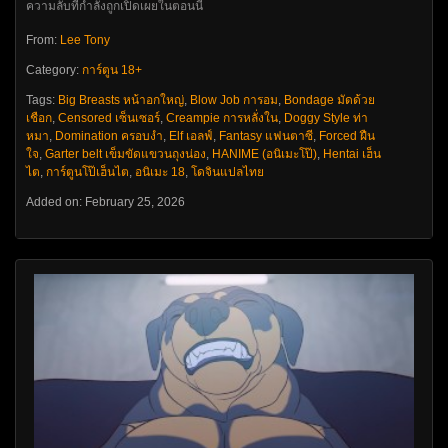
ความลับที่กำลังถูกเปิดเผยในตอนนี้
From:
Lee Tony
Category:
การ์ตูน 18+
Tags:
Big Breasts หน้าอกใหญ่
,
Blow Job การอม
,
Bondage มัดด้วย
เชือก
,
Censored เซ็นเซอร์
,
Creampie การหลั่งใน
,
Doggy Style ท่า
หมา
,
Domination ครอบงำ
,
Elf เอลฟ์
,
Fantasy แฟนตาซี
,
Forced ฝืน
ใจ
,
Garter belt เข็มขัดแขวนถุงน่อง
,
HANIME (อนิเมะโป๊)
,
Hentai เฮ็น
ไต
,
การ์ตูนโป๊เฮ็นไต
,
อนิเมะ 18
,
โดจินแปลไทย
Added on: February 25, 2026