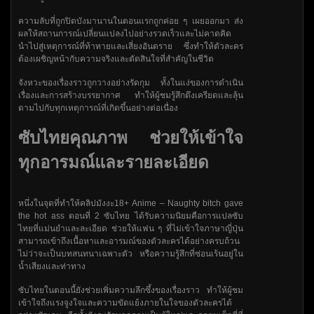
ความลับที่ถูกปิดบังมานานในตอนแรกถูกค่อย ๆ เผยออกมา ส่ง
ผลให้สถานการณ์เปลี่ยนแปลงไปอย่างรวดเร็วและไม่คาดคิด
นำไปสู่เหตุการณ์ที่ท้าทายและเสี่ยงอันตราย ซึ่งทำให้ตัวละคร
ต้องเผชิญหน้ากับความจริงและตัดสินใจที่สำคัญในชีวิต
จังหวะของเรื่องราวถูกวางอย่างรัดกุม ทั้งในแง่ของการดำเนิน
เรื่องและการสร้างบรรยากาศ ทำให้ผู้ชมรู้สึกตึงเครียดและลุ้น
ตามไปกับทุกเหตุการณ์ที่เกิดขึ้นอย่างต่อเนื่อง
ซับไทยคุณภาพ ช่วยให้เข้าใจ
ทุกอารมณ์และรายละเอียด
หนึ่งในจุดที่ทำให้คลิปมังงะ18+ Anime – Naughty bitch gave
the hot ass ตอนที่ 2 ซับไทย ได้รับความนิยมคือการแปลซับ
ไทยที่แม่นยำและละเอียด ช่วยให้แฟน ๆ ที่ไม่เข้าใจภาษาญี่ปุ่น
สามารถเข้าถึงเนื้อหาและอารมณ์ของตัวละครได้อย่างครบถ้วน
ไม่ว่าจะเป็นบทสนทนาเฉพาะตัว หรือความรู้สึกที่ซ่อนเร้นอยู่ใน
น้ำเสียงและท่าทาง
ซับไทยในตอนนี้ยังช่วยเพิ่มความลึกซึ้งของเรื่องราว ทำให้ผู้ชม
เข้าใจถึงแรงจูงใจและความขัดแย้งภายในใจของตัวละครได้