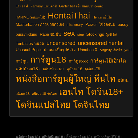
Elf เอลฟ์
Fantasy แฟนตาซี
Garter belt เข็มขัดแขวนถุงน่อง
HentaiThai
HANIME (อนิเมะโป๊)
Hentai เฮ็นไต
Masturbation การช่วยตัวเอง
Paizuri ใช้ร่องนม
pussy
missionary
sex
pussy licking
Rape ข่มขืน
Stockings ถุงน่อง
step
uncensored hentai
uncensored
Tentacles หนวด
Unusual Pupils ม่านตาเป็นรูปหัวใจ
Urination ฉี่
yaoi
Virginity เปิดซิง
การ์ตูน18
การ์ตูนโป๊เฮ็นไต
การ์ตูนxxx
การ์ตูน
คลิปมังงะ18+
ดูมังงะ 18
คลิปอนิเมะ18+
ดูอนิเมะโป๊
หนังสือการ์ตูนผู้ใหญ่
หีนไท
อนิเมะ
โดจิน18+
เฮนไท
อนิเมะ 18
อนิเมะ 18 ซับไทย
โดจินแปลไทย
โดจินไทย
คลิปการ์ตูน18+
คลิปอนิเมะ18+
ลิ้งค์ดูการ์ตูน18+ หนังการ์ตูนโป๊18+